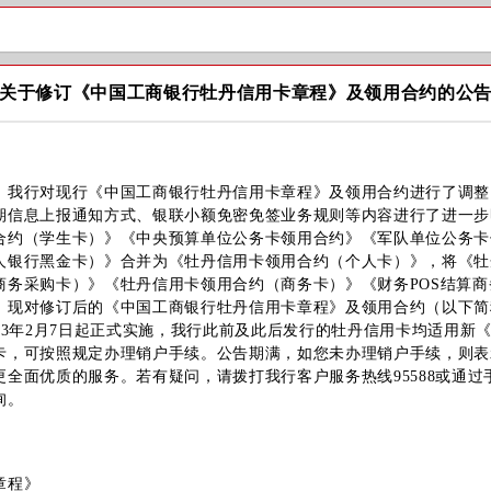
关于修订《中国工商银行牡丹信用卡章程》及领用合约的公
行对现行《中国工商银行牡丹信用卡章程》及领用合约进行了调整
期信息上报通知方式、银联小额免密免签业务规则等内容进行了进一步
合约（学生卡）》《中央预算单位公务卡领用合约》《军队单位公务卡
人银行黑金卡）》合并为《牡丹信用卡领用合约（个人卡）》，将《牡
商务采购卡）》《牡丹信用卡领用合约（商务卡）》《财务POS结算
。现对修订后的《中国工商银行牡丹信用卡章程》及领用合约（以下简
23年2月7日起正式实施，我行此前及此后发行的牡丹信用卡均适用新
卡，可按照规定办理销户手续。公告期满，如您未办理销户手续，则表
面优质的服务。若有疑问，请拨打我行客户服务热线95588或通过
询。
章程》