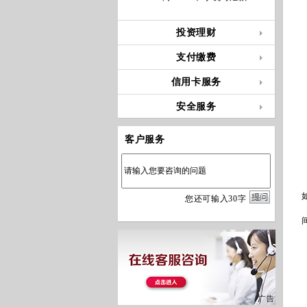
投资理财
支付缴费
信用卡服务
安全服务
客户服务
您
还
可输入
30
字