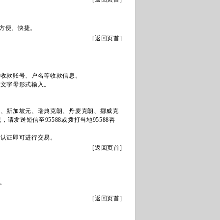
方便、快捷。
[
返回页首
]
的收款账号、户名等收款信息。
英文字母形式输入。
郎、新加坡元、瑞典克朗、丹麦克朗、挪威克
发送短信至95588或拨打当地95588咨
质认证即可进行交易。
[
返回页首
]
。
[
返回页首
]