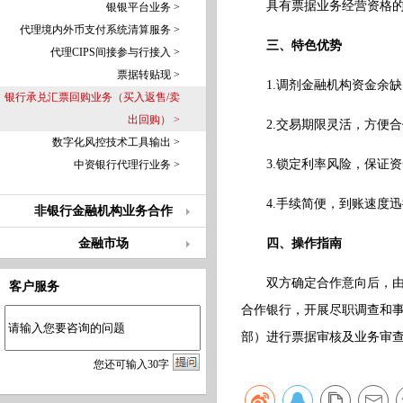
具有票据业务经营资格
银银平台业务 >
代理境内外币支付系统清算服务 >
三、特色优势
代理CIPS间接参与行接入 >
票据转贴现 >
1.调剂金融机构资金余
银行承兑汇票回购业务（买入返售/卖
出回购） >
2.交易期限灵活，方便合
数字化风控技术工具输出 >
3.锁定利率风险，保证资
中资银行代理行业务 >
4.手续简便，到账速度迅
非银行金融机构业务合作
金融市场
四、操作指南
双方确定合作意向后，
客户服务
合作银行，开展尽职调查和
部）进行票据审核及业务审
您
还
可输入
30
字