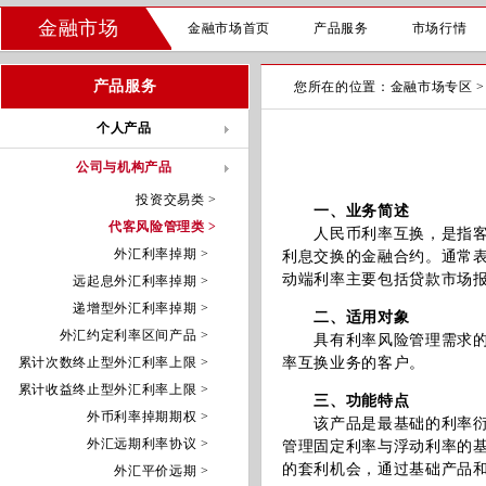
金融市场
金融市场首页
产品服务
市场行情
产品服务
您所在的位置：
金融市场专区
个人产品
公司与机构产品
投资交易类 >
一、业务简述
代客风险管理类 >
人民币利率互换，是指客户
外汇利率掉期 >
利息交换的金融合约。通常
动端利率主要包括贷款市场报价
远起息外汇利率掉期 >
递增型外汇利率掉期 >
二、适用对象
外汇约定利率区间产品 >
具有利率风险管理需求的金
累计次数终止型外汇利率上限 >
率互换业务的客户。
累计收益终止型外汇利率上限 >
三、功能特点
外币利率掉期期权 >
该产品是最基础的利率衍生
外汇远期利率协议 >
管理固定利率与浮动利率的
的套利机会，通过基础产品
外汇平价远期 >