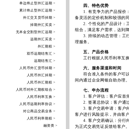
单边终止型外汇远期 >
四、特色优势
累计终止型外汇远期 >
1. 有竞争力的产品报价
外汇交叉货币掉期 >
备灵活的定价机制和较强的
2. 个性化的产品设计：
掉期外汇买卖 >
组合，满足客户需求，达到
无本金交割型外汇远期 >
3. 持续的动态管理：工
远期外汇买卖 >
理服务。
外汇期权 >
五、产品价格
双币远期结售汇 >
工行根据人民币利率互换市
远期结售汇 >
人民币外汇货币掉期 >
六、服务渠道和时间
符合准入条件的客户可以在
人民币外汇掉期 >
间内通过企业网银自助办理
人民币外汇期权 >
人民币对外汇期权组合 >
七、申办流程
1. 客户评估：客户应首
人民币利率互换 >
2. 签署总协议：客户通
人民币远期利率协议 >
3. 客户交易申请：客户
对公商品交易业务 >
客户进行风险提示，并由客
人民币利率期权 >
4. 客户交易确认：分行
融资类 >
为正式交易凭证反馈给客户